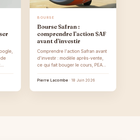
BOURSE
Bourse Safran :
ser
comprendre l’action SAF
avant d’investir
Google,
Comprendre l'action Safran avant
 de
d'investir : modèle après-vente,
r
ce qui fait bouger le cours, PEA
n deux
ou compte-titres et risques à
s pour
connaître.
6
Pierre Lacombe
·
18 Juin 2026