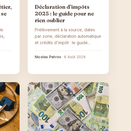
tier,
Déclaration d’impôts
 se
2025 : le guide pour ne
rien oublier
de
Prélèvement à la source, dates
es,
par zone, déclaration automatique
et crédits d'impôt : le guide
açons
pratique pour faire sa déclaration
les
de revenus 2024 sans rien oublier.
Nicolas Petrov
·
6 Août 2026
ter un