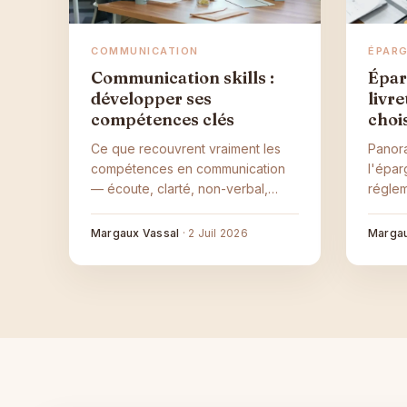
COMMUNICATION
ÉPAR
Communication skills :
Épar
développer ses
livr
compétences clés
choi
Ce que recouvrent vraiment les
Panor
compétences en communication
l'épar
— écoute, clarté, non-verbal,
réglem
assertivité — et comment
placem
progresser concrètement.
selon 
Margaux Vassal
·
2 Juil 2026
Margau