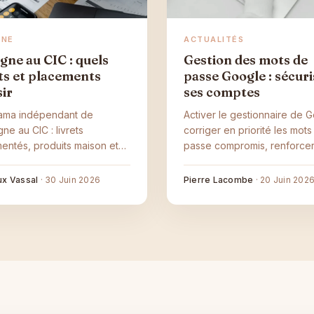
GNE
ACTUALITÉS
gne au CIC : quels
Gestion des mots de
ets et placements
passe Google : sécuri
sir
ses comptes
ama indépendant de
Activer le gestionnaire de 
gne au CIC : livrets
corriger en priorité les mots
entés, produits maison et
passe compromis, renforce
ents, et comment choisir
l’accès avec la validation e
votre horizon.
étapes : les gestes concret
x Vassal
·
30 Juin 2026
Pierre Lacombe
·
20 Juin 202
sécuriser ses comptes.