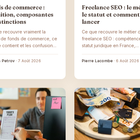
s de commerce :
Freelance SEO : le mé
nition, composantes
le statut et comment
stinctions
lancer
 recouvre vraiment la
Ce que recouvre le métier 
n de fonds de commerce, ce
freelance SEO : compétenc
e contient et les confusions
statut juridique en France,
er avec les murs du local et
logiques de tarification et f
été qui l'exploite.
de trouver ses clients, plus 
s Petrov
·
7 Août 2026
Pierre Lacombe
·
6 Août 2026
repères utiles pour en recru
sans se tromper.