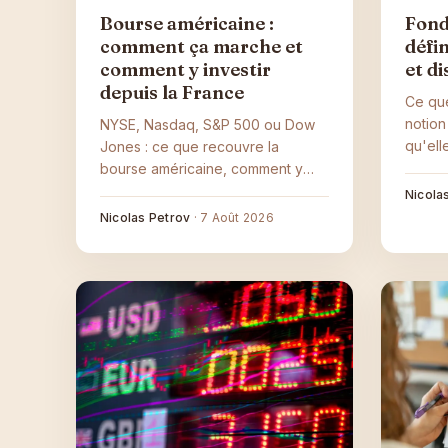
Bourse américaine :
Fond
comment ça marche et
défi
comment y investir
et di
depuis la France
Ce que
notio
NYSE, Nasdaq, S&P 500 ou Dow
qu'ell
Jones : ce que recouvre la
à évit
bourse américaine, comment y
la soci
accéder depuis la France via un
Nicola
compte-titres ou un ETF, et les
Nicolas Petrov
·
7 Août 2026
risques de change et de
concentration à connaître.