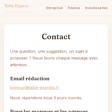
Entreprise
Finance
Investissement
BUSINESS ÉDITORIAL
Aller
au
contenu
Contact
Une question, une suggestion, un sujet à
proposer ? Nous lisons chaque message avec
attention.
Email rédaction
bonjour@table-express.fr
Nous répondons sous 5 jours ouvrés.
Pour les marques et les agences