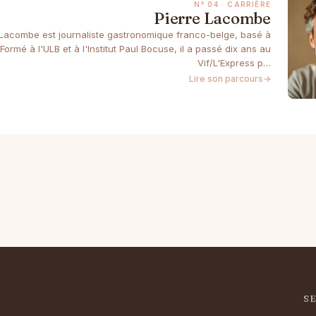
N° 04 · CARRIÈRE
Pierre Lacombe
 Lacombe est journaliste gastronomique franco-belge, basé à
 Formé à l'ULB et à l'Institut Paul Bocuse, il a passé dix ans au
Vif/L'Express p…
Lire son parcours
→
S