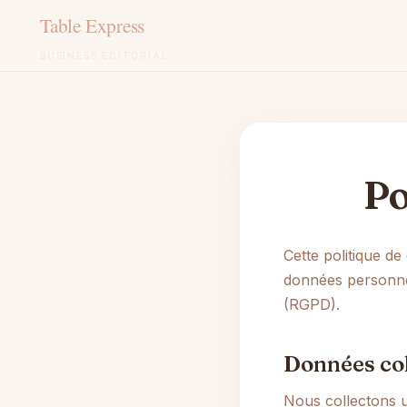
BUSINESS ÉDITORIAL
Aller
au
contenu
Po
Cette politique de
données personne
(RGPD).
Données col
Nous collectons u