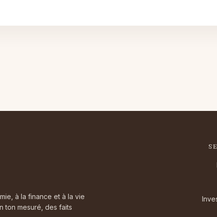
S
, à la finance et à la vie
Inve
n ton mesuré, des faits