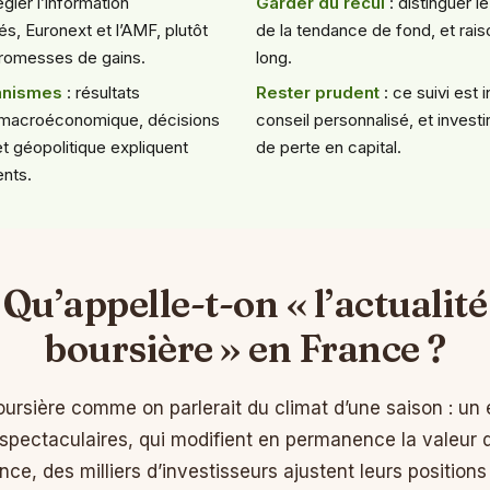
légier l’information
Garder du recul
: distinguer l
s, Euronext et l’AMF, plutôt
de la tendance de fond, et rais
promesses de gains.
long.
anismes
: résultats
Rester prudent
: ce suivi est 
e macroéconomique, décisions
conseil personnalisé, et invest
t géopolitique expliquent
de perte en capital.
nts.
Qu’appelle-t-on « l’actualité
boursière » en France ?
boursière comme on parlerait du climat d’une saison : u
s spectaculaires, qui modifient en permanence la valeur 
e, des milliers d’investisseurs ajustent leurs positions