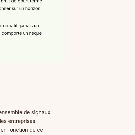
e bruit de court terme
onner sur un horizon
informatif, jamais un
ir comporte un risque
n ensemble de signaux,
des entreprises
 en fonction de ce