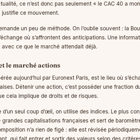
ctualité, ce n’est donc pas seulement « le CAC 40 a mont
, justifie ce mouvement.
mande un peu de méthode. On l’oublie souvent : la Bou
d’échange où s’affrontent des anticipations. Une informa
ée avec ce que le marché attendait déjà.
et le marché actions
érée aujourd’hui par Euronext Paris, est le lieu où s’éc
ises. Détenir une action, c’est posséder une fraction du
e cela implique de droits et de risques.
 d’un seul coup d’œil, on utilise des indices. Le plus co
 grandes capitalisations françaises et sert de baromètr
mposition n’a rien de figé : elle est révisée périodiquem
t, qui fait entrer et sortir des valeurs selon des critères