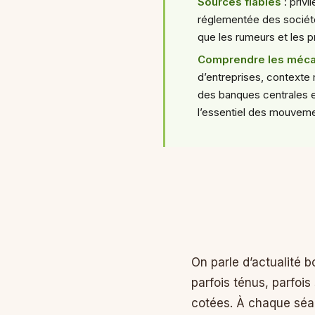
Sources fiables
: privi
réglementée des société
que les rumeurs et les 
Comprendre les méc
d’entreprises, context
des banques centrales e
l’essentiel des mouveme
On parle d’actualité 
parfois ténus, parfoi
cotées. À chaque séanc