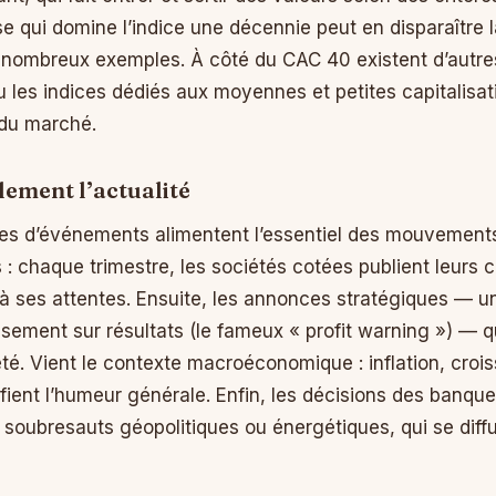
ise qui domine l’indice une décennie peut en disparaître l
e nombreux exemples. À côté du CAC 40 existent d’autr
ou les indices dédiés aux moyennes et petites capitalisa
 du marché.
llement l’actualité
es d’événements alimentent l’essentiel des mouvements.
s : chaque trimestre, les sociétés cotées publient leurs
à ses attentes. Ensuite, les annonces stratégiques — u
ssement sur résultats (le fameux « profit warning ») — q
été. Vient le contexte macroéconomique : inflation, croi
fient l’humeur générale. Enfin, les décisions des banque
s soubresauts géopolitiques ou énergétiques, qui se diff