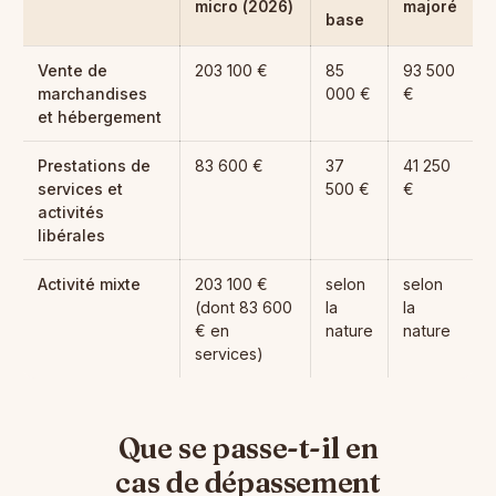
micro (2026)
majoré
base
Vente de
203 100 €
85
93 500
marchandises
000 €
€
et hébergement
Prestations de
83 600 €
37
41 250
services et
500 €
€
activités
libérales
Activité mixte
203 100 €
selon
selon
(dont 83 600
la
la
€ en
nature
nature
services)
Que se passe-t-il en
cas de dépassement