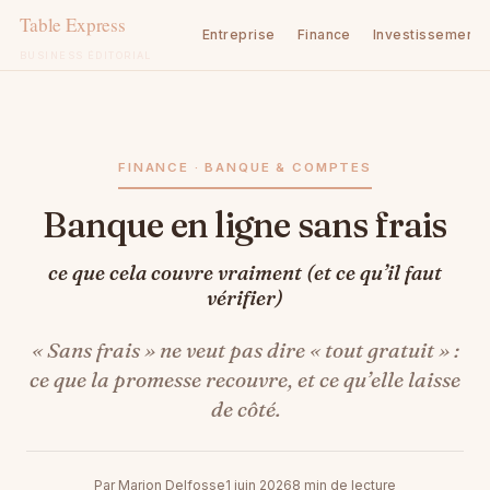
Entreprise
Finance
Investissement
BUSINESS ÉDITORIAL
Aller
au
contenu
FINANCE · BANQUE & COMPTES
Banque en ligne sans frais
ce que cela couvre vraiment (et ce qu’il faut
vérifier)
« Sans frais » ne veut pas dire « tout gratuit » :
ce que la promesse recouvre, et ce qu’elle laisse
de côté.
Par Marion Delfosse
1 juin 2026
8 min de lecture