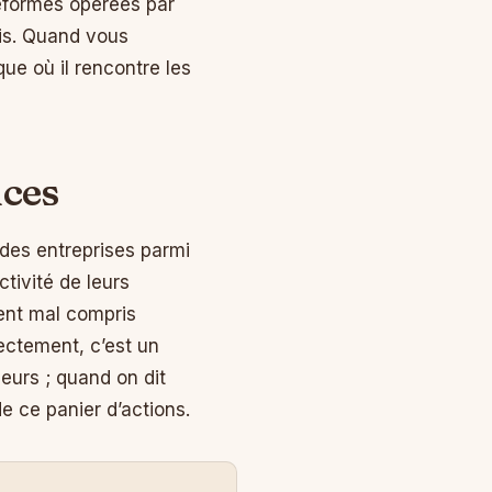
eformes opérées par
ris. Quand vous
que où il rencontre les
ices
ndes entreprises parmi
ctivité de leurs
ent mal compris
rectement, c’est un
urs ; quand on dit
e ce panier d’actions.