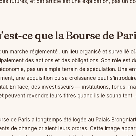
s futures, et cet article est une explication, pas un co
’est-ce que la Bourse de Pari
t un marché réglementé : un lieu organisé et surveillé 
ncipalement des actions et des obligations. Son rôle est d
’économie, pas un simple terrain de spéculation. Une ent
ement, une acquisition ou sa croissance peut s’introduir
tal. En face, des investisseurs — institutions, fonds, ma
t peuvent revendre leurs titres quand ils le souhaitent, à
urse de Paris a longtemps été logée au Palais Brongniar
nts de change criaient leurs ordres. Cette image appar