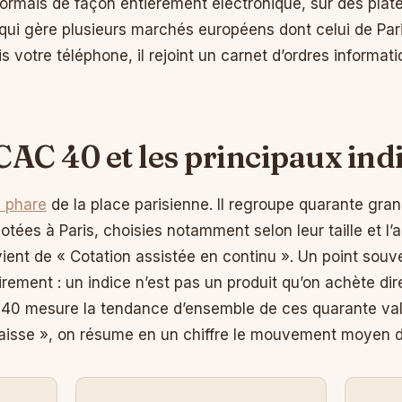
ormais de façon entièrement électronique, sur des plat
e qui gère plusieurs marchés européens dont celui de Pa
 votre téléphone, il rejoint un carnet d’ordres informati
CAC 40 et les principaux ind
e phare
de la place parisienne. Il regroupe quarante gra
otées à Paris, choisies notamment selon leur taille et l’a
ent de « Cotation assistée en continu ». Un point souv
irement : un indice n’est pas un produit qu’on achète di
40 mesure la tendance d’ensemble de ces quarante vale
baisse », on résume en un chiffre le mouvement moyen d