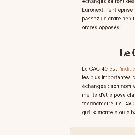
échanges se font dés
Euronext, l’entrepris
passez un ordre depuis
ordres opposés.
Le 
Le CAC 40 est
l’indic
les plus importantes c
échanges ; son nom vi
mérite d’être posé cla
thermomètre. Le CAC 
qu’il « monte » ou « 