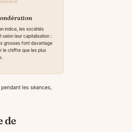
ÉCANIQUE
pondération
n indice, les sociétés
 selon leur capitalisation :
us grosses font davantage
 le chiffre que les plus
s.
e pendant les séances,
e de