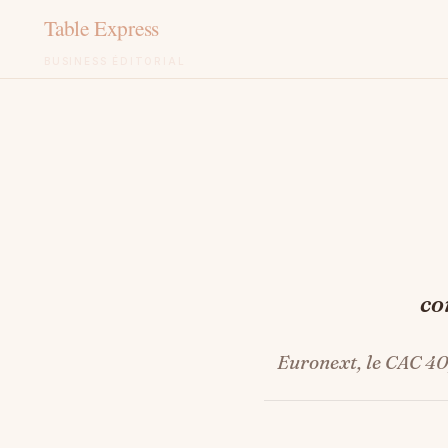
BUSINESS ÉDITORIAL
Aller
au
contenu
co
Euronext, le CAC 40,