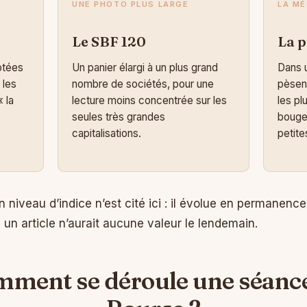
UNE PHOTO PLUS LARGE
LA M
Le SBF 120
La 
otées
Un panier élargi à un plus grand
Dans u
 les
nombre de sociétés, pour une
pèsent
 la
lecture moins concentrée sur les
les pl
seules très grandes
bouger
capitalisations.
petite
 niveau d’indice n’est cité ici : il évolue en permanenc
s un article n’aurait aucune valeur le lendemain.
ment se déroule une séanc