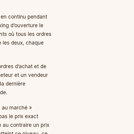
e en continu pendant
xing d’ouverture le
nts où tous les ordres
re les deux, chaque
ordres d’achat et de
heteur et un vendeur
 la dernière
de.
« au marché »
as le prix exact
 au contraire un prix
atteint ce niveau, ce