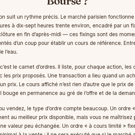
Bourse ?
on suit un rythme précis. Le marché parisien fonctionn
ures à dix-sept heures trente environ, encadré par un fi
 clôture en fin d’après-midi — ces fixings sont des mome
ontés d’un coup pour établir un cours de référence. Ent
de l’eau.
est le carnet d’ordres. Il liste, pour chaque action, les 
c les prix proposés. Une transaction a lieu quand un ac
n prix. Le cours affiché n’est rien d’autre que le prix de
 il bouge en permanence au gré de l’offre et de la deman
u vendez, le type d’ordre compte beaucoup. Un ordre 
nt au meilleur prix disponible, mais vous ne maîtrisez p
ne valeur peu échangée. Un ordre « à cours limité » fixe
inimal à la vente : il ne sera exécuté que si le marché 