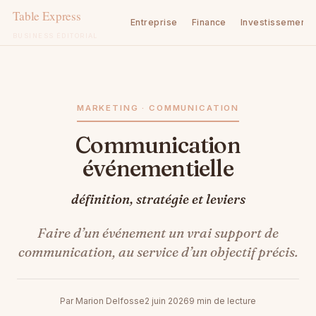
Entreprise
Finance
Investissement
BUSINESS ÉDITORIAL
Aller
au
contenu
MARKETING · COMMUNICATION
Communication
événementielle
définition, stratégie et leviers
Faire d’un événement un vrai support de
communication, au service d’un objectif précis.
Par Marion Delfosse
2 juin 2026
9 min de lecture