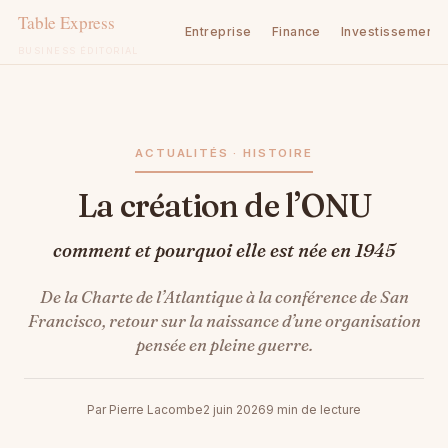
Entreprise
Finance
Investissement
BUSINESS ÉDITORIAL
Aller
au
contenu
ACTUALITÉS · HISTOIRE
La création de l’ONU
comment et pourquoi elle est née en 1945
De la Charte de l’Atlantique à la conférence de San
Francisco, retour sur la naissance d’une organisation
pensée en pleine guerre.
Par Pierre Lacombe
2 juin 2026
9 min de lecture