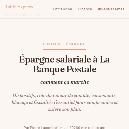
Entreprise
Finance
Investissement
BUSINESS ÉDITORIAL
Aller
au
contenu
FINANCE · ÉPARGNE
Épargne salariale à La
Banque Postale
comment ça marche
Dispositifs, rôle du teneur de compte, versements,
blocage et fiscalité : l’essentiel pour comprendre et
suivre son plan.
Par Pierre Lacombe
1er juin 2026
9 min de lecture