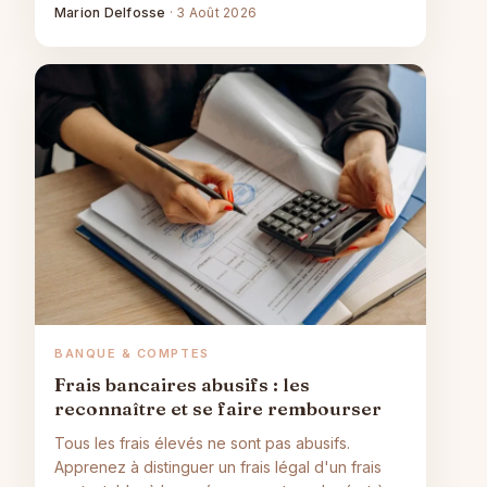
marge comprise.
Marion Delfosse
·
3 Août 2026
BANQUE & COMPTES
Frais bancaires abusifs : les
reconnaître et se faire rembourser
Tous les frais élevés ne sont pas abusifs.
Apprenez à distinguer un frais légal d'un frais