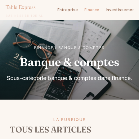
Entreprise
Finance
Investissement
BUSINESS ÉDITORIAL
Aller
au
contenu
FINANCE
›
BANQUE & COMPTES
Banque & comptes
Sous-catégorie banque & comptes dans finance.
LA RUBRIQUE
TOUS LES ARTICLES