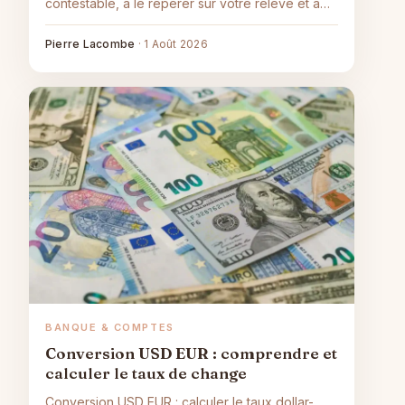
contestable, à le repérer sur votre relevé et à
activer les bons recours pour vous faire
rembourser.
Pierre Lacombe
·
1 Août 2026
BANQUE & COMPTES
Conversion USD EUR : comprendre et
calculer le taux de change
Conversion USD EUR : calculer le taux dollar-