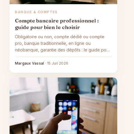
BANQUE & COMPTES
Compte bancaire professionnel :
guide pour bien le choisir
Obligatoire ou non, compte dédié ou compte
pro, banque traditionnelle, en ligne ou
néobanque, garantie des dépôts : le guide pour
choisir et ouvrir votre compte bancaire
professionnel.
Margaux Vassal
·
15 Juil 2026