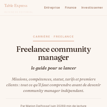
Entreprise
Finance
Investissement
BUSINESS ÉDITORIAL
Aller
au
contenu
CARRIÈRE · FREELANCE
Freelance community
manager
le guide pour se lancer
Missions, compétences, statut, tarifs et premiers
clients : tout ce qu’il faut comprendre avant de devenir
community manager indépendant.
Par Marion Delfosse
1 juin 2026
9 min de lecture