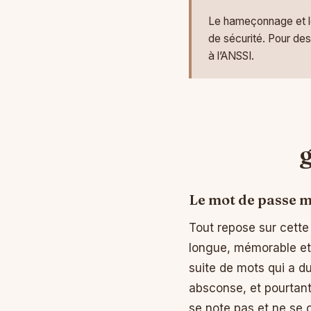
Le hameçonnage et le 
de sécurité. Pour de
à l’ANSSI.
g
Le mot de passe m
Tout repose sur cette 
longue, mémorable et j
suite de mots qui a du
absconse, et pourtant
se note pas et ne se