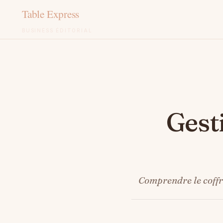
BUSINESS ÉDITORIAL
Aller
au
contenu
Ges
Comprendre le coffr