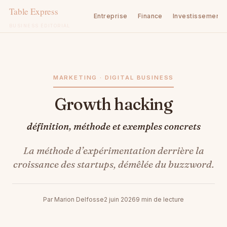
Entreprise
Finance
Investissement
BUSINESS ÉDITORIAL
Aller
au
contenu
MARKETING · DIGITAL BUSINESS
Growth hacking
définition, méthode et exemples concrets
La méthode d’expérimentation derrière la
croissance des startups, démêlée du buzzword.
Par Marion Delfosse
2 juin 2026
9 min de lecture