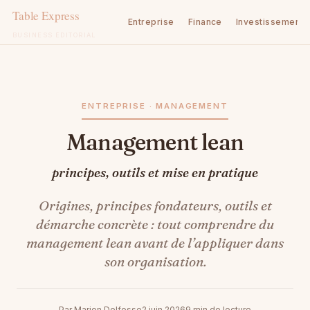
Entreprise
Finance
Investissement
BUSINESS ÉDITORIAL
Aller
au
contenu
ENTREPRISE · MANAGEMENT
Management lean
principes, outils et mise en pratique
Origines, principes fondateurs, outils et
démarche concrète : tout comprendre du
management lean avant de l’appliquer dans
son organisation.
Par Marion Delfosse
2 juin 2026
9 min de lecture