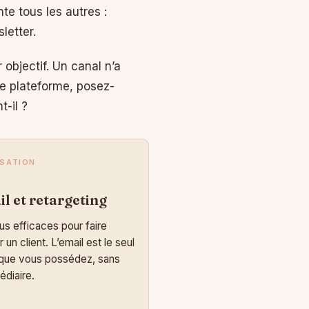
te tous les autres :
letter.
 objectif. Un canal n’a
le plateforme, posez-
-il ?
ISATION
l et retargeting
us efficaces pour faire
r un client. L’email est le seul
 que vous possédez, sans
édiaire.