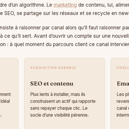
dre d’un algorithme. Le
marketing
de contenu, lui, alimen
 le SEO, se partage sur les réseaux et se recycle en news
siste à raisonner par canal alors qu’il faut raisonner par
à ce qu’il sert. Avant d’ouvrir un compte sur une nouvel
n : à quel moment du parcours client ce canal intervient
ACQUISITION DURABLE
FIDÉL
SEO et contenu
Emai
onnent
Plus lents à installer, mais ils
Les pl
 Idéal
construisent un actif qui rapporte
reveni
sans repayer chaque clic. Le
canal
.
socle d’une visibilité pérenne.
interm