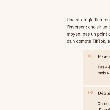
Une stratégie tient en
l’inverser : choisir u
moyen, pas un point 
d’un compte TikTok, el
Fixer 
Pas « ê
mois ».
Défin
Qui est
d’achet