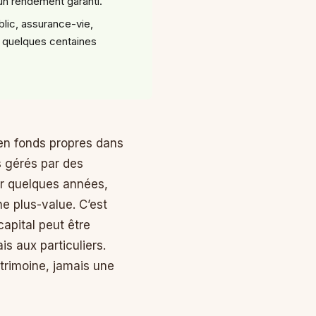
un rendement garanti.
lic, assurance-vie,
e quelques centaines
 en fonds propres dans
s gérés par des
our quelques années,
ne plus-value. C’est
capital peut être
s aux particuliers.
patrimoine, jamais une