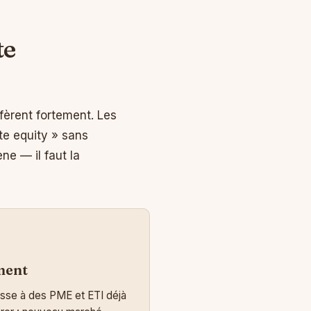
te
fèrent fortement. Les
te equity » sans
ne — il faut la
ment
esse à des PME et ETI déjà