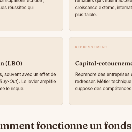
participations échoue ;
rentables qui veulent accél
ues réussites qui
croissance externe, internat
plus faible.
REDRESSEMENT
on (LBO)
Capital-retournem
s, souvent avec un effet de
Reprendre des entreprises en
Buy-Out
). Le levier amplifie
redresser. Métier technique, 
e le risque.
suppose des compétences o
mment fonctionne un fonds