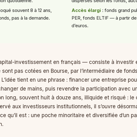
ion quotidienne.
dispersés selon les fonds, auc
loqué souvent 8 à 12 ans,
Accès élargi
: fonds grand pub
fonds, pas à la demande.
PER, fonds ELTIF — à partir d
d’euros.
apital-investissement en français — consiste à investir
e sont pas cotées en Bourse, par l’intermédiaire de fond
. L’idée tient en une phrase : financer une entreprise p
 changer de mains, puis revendre la participation avec u
 long, souvent huit à douze ans, illiquide et risqué : le 
vé aux investisseurs institutionnels, il s’ouvre désormai
 ce qu’il est : une poche minoritaire et diversifiée d’un 
n.