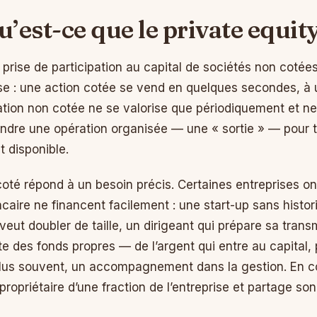
u’est-ce que le private equity
rise de participation au capital de sociétés non cotées.
se : une action cotée se vend en quelques secondes, à u
pation non cotée ne se valorise que périodiquement et n
ttendre une opération organisée — une « sortie » — pour 
t disponible.
oté répond à un besoin précis. Certaines entreprises ont
ncaire ne financent facilement : une start-up sans histo
eut doubler de taille, un dirigeant qui prépare sa transm
e des fonds propres — de l’argent qui entre au capital,
plus souvent, un accompagnement dans la gestion. En co
 propriétaire d’une fraction de l’entreprise et partage son