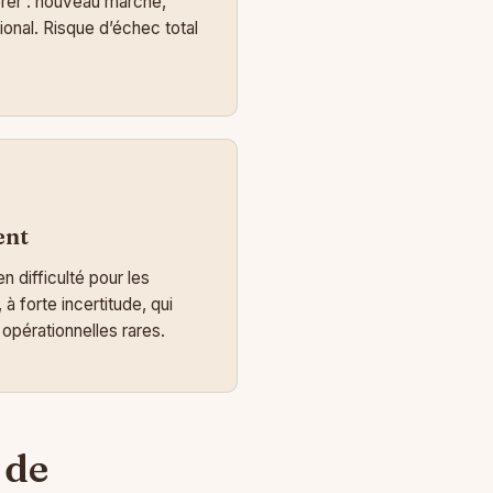
érer : nouveau marché,
ional. Risque d’échec total
ent
 difficulté pour les
à forte incertitude, qui
pérationnelles rares.
 de