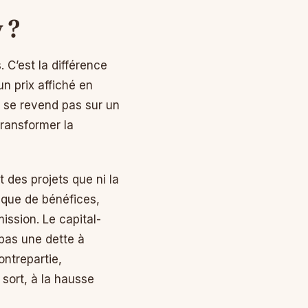
 ?
 C’est la différence
n prix affiché en
e se revend pas sur un
transformer la
 des projets que ni la
rique de bénéfices,
ission. Le capital-
 pas une dette à
ntrepartie,
 sort, à la hausse