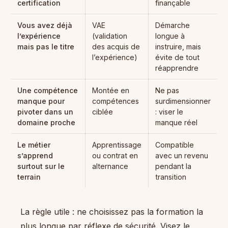
certification
finançable
Vous avez déjà
VAE
Démarche
l’expérience
(validation
longue à
mais pas le titre
des acquis de
instruire, mais
l’expérience)
évite de tout
réapprendre
Une compétence
Montée en
Ne pas
manque pour
compétences
surdimensionner
pivoter dans un
ciblée
: viser le
domaine proche
manque réel
Le métier
Apprentissage
Compatible
s’apprend
ou contrat en
avec un revenu
surtout sur le
alternance
pendant la
terrain
transition
La règle utile : ne choisissez pas la formation la
plus longue par réflexe de sécurité. Visez le