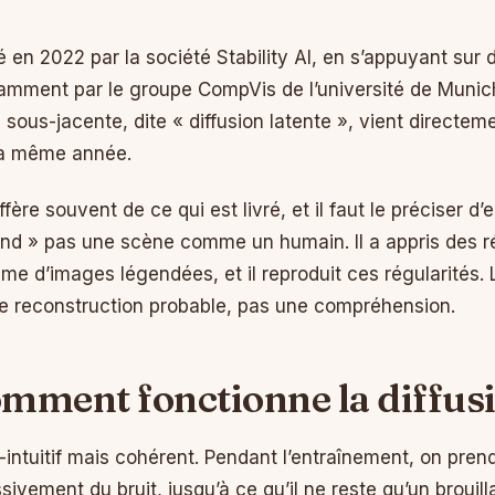
 en 2022 par la société Stability AI, en s’appuyant sur 
mment par le groupe CompVis de l’université de Munich 
sous-jacente, dite « diffusion latente », vient directem
la même année.
fère souvent de ce qui est livré, et il faut le préciser d’
nd » pas une scène comme un humain. Il a appris des ré
me d’images légendées, et il reproduit ces régularités. 
 une reconstruction probable, pas une compréhension.
mment fonctionne la diffus
-intuitif mais cohérent. Pendant l’entraînement, on pren
sivement du bruit, jusqu’à ce qu’il ne reste qu’un brouilla