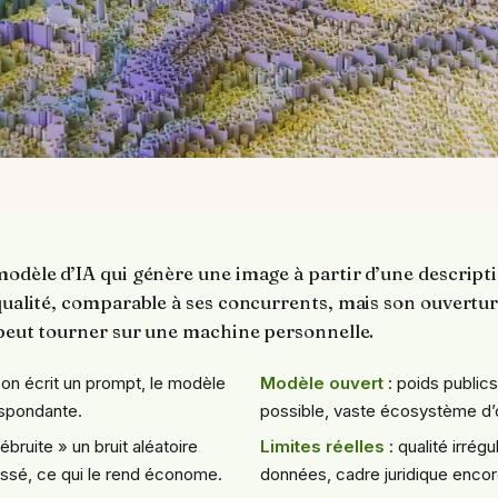
modèle d’IA qui génère une image à partir d’une descripti
 qualité, comparable à ses concurrents, mais son ouverture
l peut tourner sur une machine personnelle.
 on écrit un prompt, le modèle
Modèle ouvert
: poids publics
espondante.
possible, vaste écosystème d’o
débruite » un bruit aléatoire
Limites réelles
: qualité irrégu
sé, ce qui le rend économe.
données, cadre juridique encore