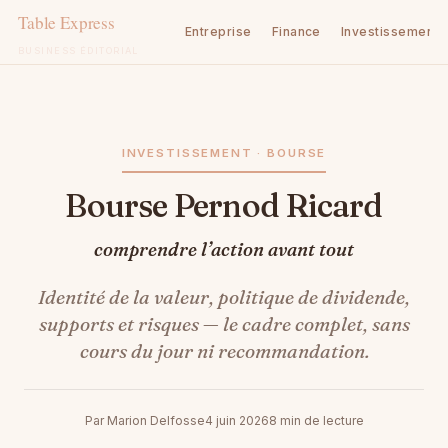
Entreprise
Finance
Investissement
BUSINESS ÉDITORIAL
Aller
au
contenu
INVESTISSEMENT · BOURSE
Bourse Pernod Ricard
comprendre l’action avant tout
Identité de la valeur, politique de dividende,
supports et risques — le cadre complet, sans
cours du jour ni recommandation.
Par Marion Delfosse
4 juin 2026
8 min de lecture