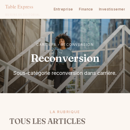
Entreprise
Finance
Investissement
BUSINESS ÉDITORIAL
Aller
au
contenu
CARRIÈRE
›
RECONVERSION
Reconversion
Sous-catégorie reconversion dans carrière.
LA RUBRIQUE
TOUS LES ARTICLES