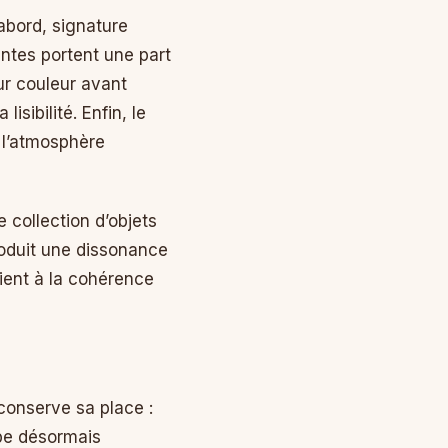
abord, signature
intes portent une part
ur couleur avant
sibilité. Enfin, le
 l’atmosphère
collection d’objets
roduit une dissonance
tient à la cohérence
 conserve sa place :
upe désormais