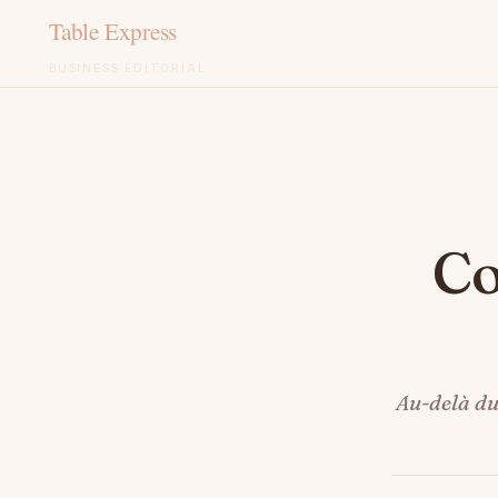
BUSINESS ÉDITORIAL
Aller
au
contenu
C
Au-delà du