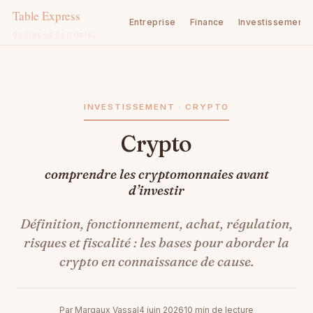
Entreprise
Finance
Investissement
BUSINESS ÉDITORIAL
Aller
au
contenu
INVESTISSEMENT · CRYPTO
Crypto
comprendre les cryptomonnaies avant
d’investir
Définition, fonctionnement, achat, régulation,
risques et fiscalité : les bases pour aborder la
crypto en connaissance de cause.
Par Margaux Vassal
4 juin 2026
10 min de lecture