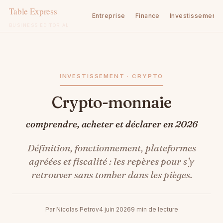
Entreprise
Finance
Investissement
BUSINESS ÉDITORIAL
Aller
au
contenu
INVESTISSEMENT · CRYPTO
Crypto-monnaie
comprendre, acheter et déclarer en 2026
Définition, fonctionnement, plateformes
agréées et fiscalité : les repères pour s’y
retrouver sans tomber dans les pièges.
Par Nicolas Petrov
4 juin 2026
9 min de lecture