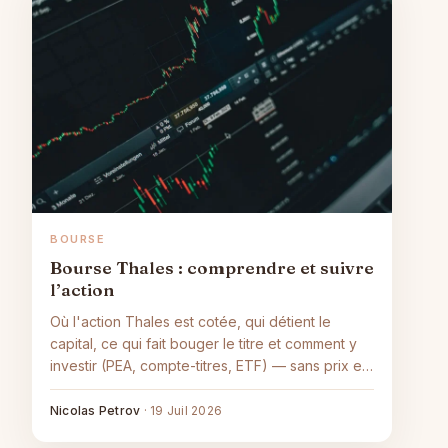
BOURSE
Bourse Thales : comprendre et suivre
l’action
Où l'action Thales est cotée, qui détient le
capital, ce qui fait bouger le titre et comment y
investir (PEA, compte-titres, ETF) — sans prix en
direct ni conseil d'achat.
Nicolas Petrov
·
19 Juil 2026