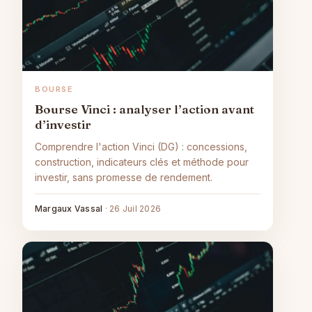
BOURSE
Bourse Vinci : analyser l’action avant
d’investir
Comprendre l'action Vinci (DG) : concessions,
construction, indicateurs clés et méthode pour
investir, sans promesse de rendement.
Margaux Vassal
·
26 Juil 2026