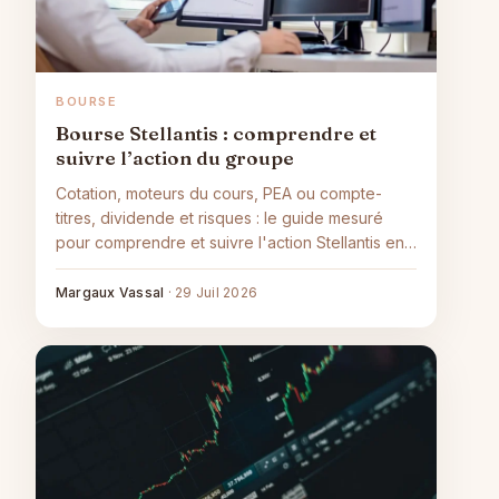
BOURSE
Bourse Stellantis : comprendre et
suivre l’action du groupe
Cotation, moteurs du cours, PEA ou compte-
titres, dividende et risques : le guide mesuré
pour comprendre et suivre l'action Stellantis en
Bourse.
Margaux Vassal
·
29 Juil 2026