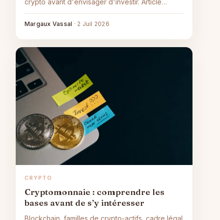
crypto avant d'envisager d'investir. Article
informatif, sans conseil.
Margaux Vassal
·
2 Juil 2026
CRYPTO
Cryptomonnaie : comprendre les
bases avant de s’y intéresser
Blockchain, familles de crypto-actifs, cadre légal