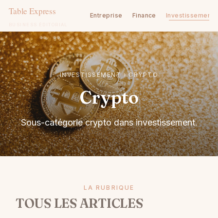
Entreprise
Finance
Investissement
BUSINESS ÉDITORIAL
Aller
au
contenu
INVESTISSEMENT
›
CRYPTO
Crypto
Sous-catégorie crypto dans investissement.
LA RUBRIQUE
TOUS LES ARTICLES