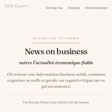
Entreprise
Finance
Investissement
BUSINESS ÉDITORIAL
Aller
au
contenu
ACTUALITÉS · ÉCONOMIE
News on business
suivre l’actualité économique fiable
Où trouver une information business solide, comment
organiser sa veille et garder un regard critique sur ce
qui est annoncé.
Par Nicolas Petrov
1 juin 2026
9 min de lecture