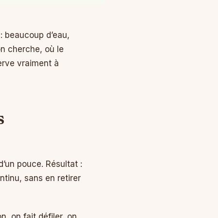
 : beaucoup d’eau,
on cherche, où le
serve vraiment à
s
d’un pouce. Résultat :
tinu, sans en retirer
n, on fait défiler, on