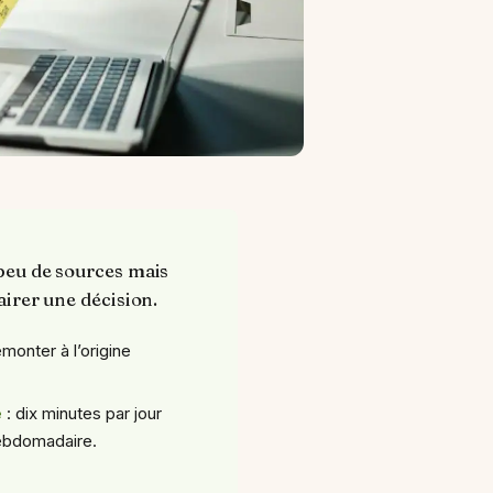
 peu de sources mais
airer une décision.
emonter à l’origine
é
: dix minutes par jour
ebdomadaire.