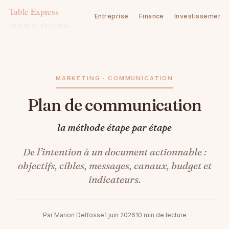
Entreprise
Finance
Investissement
BUSINESS ÉDITORIAL
Aller
au
contenu
MARKETING · COMMUNICATION
Plan de communication
la méthode étape par étape
De l’intention à un document actionnable :
objectifs, cibles, messages, canaux, budget et
indicateurs.
Par Marion Delfosse
1 juin 2026
10 min de lecture