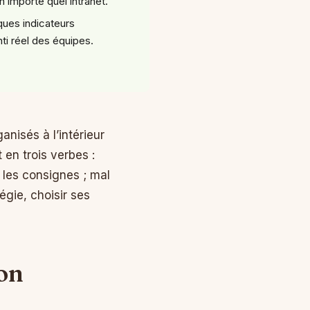
’importe quel intranet.
ques indicateurs
ti réel des équipes.
nisés à l’intérieur
 en trois verbes :
e les consignes ; mal
égie, choisir ses
on