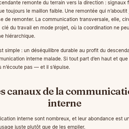
ndante remonte du terrain vers la direction : signaux fa
ue toujours le maillon faible. Une remontée qui n’aboutit 
se de remonter. La communication transversale, elle, cir
 la clé du travail en mode projet, où la coordination ne pe
ne hiérarchique.
st simple : un déséquilibre durable au profit du descenda
ication interne malade. Si tout part d’en haut et que 
s n’écoute pas — et il s’épuise.
s canaux de la communicat
interne
cation interne sont nombreux, et leur abondance est un 
sage juste plutôt que de les empiler.