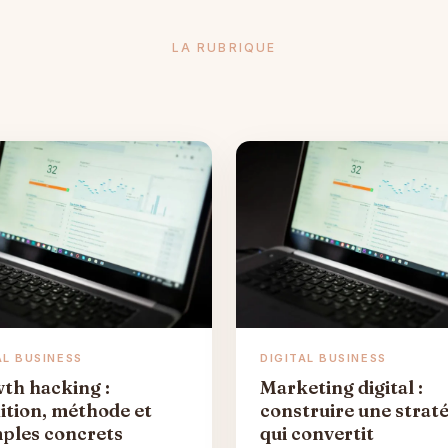
LA RUBRIQUE
AL BUSINESS
DIGITAL BUSINESS
th hacking :
Marketing digital :
nition, méthode et
construire une strat
ples concrets
qui convertit