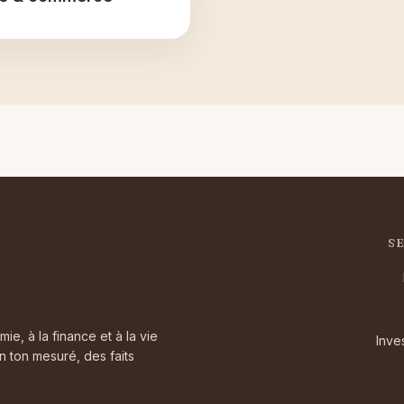
S
, à la finance et à la vie
Inve
n ton mesuré, des faits