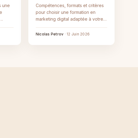
s une
Compétences, formats et critères
de
pour choisir une formation en
marketing digital adaptée à votre
objectif, avec les pistes de
our
financement.
Nicolas Petrov
·
12 Juin 2026
tit.