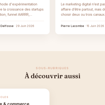
hode d'expérimentation
Le marketing digital n’est pa
re la croissance des startups
affaire d’être partout, mais 
nition, funnel AARRR,
choisir deux ou trois canaux
sus et exemples concrets.
cohérents avec un objectif.
Méthode, budgets et KPIs p
 Delfosse
·
29 Juin 2026
Pierre Lacombe
·
15 Juin 2026
bâtir une stratégie qui conver
SOUS-RUBRIQUES
À découvrir aussi
ICLES
e & commerce