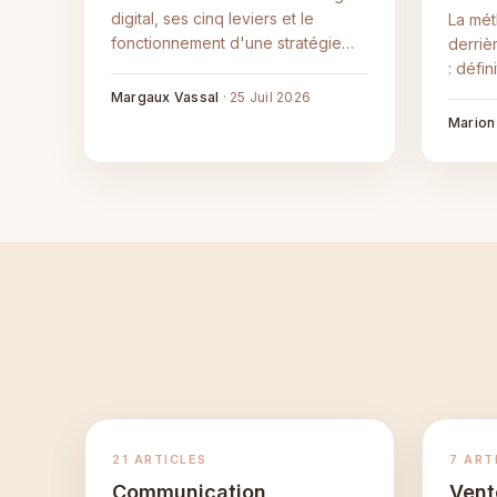
digital, ses cinq leviers et le
La mét
fonctionnement d'une stratégie
derriè
numérique, pour comprendre et se
: défi
lancer sereinement.
proces
Margaux Vassal
·
25 Juil 2026
Marion
21 ARTICLES
7 ART
Communication
Vent